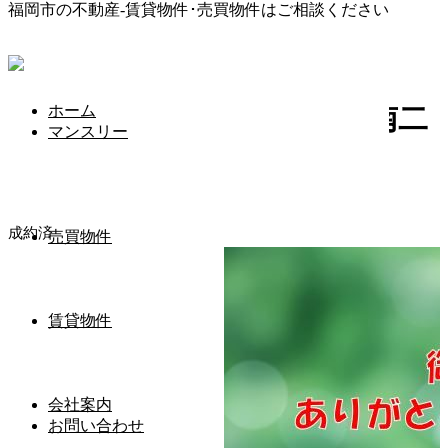
福岡市の不動産-賃貸物件･売買物件はご相談ください
HOME
売買物件
【成約済】糸島市波多江駅南二丁目戸建
ホーム
【成約済】糸島市波多江駅南二
マンスリー
丁目戸建
2024年6月4日
成約済
売買物件
賃貸物件
会社案内
お問い合わせ