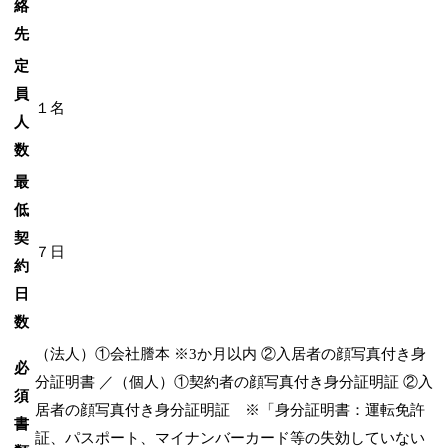
絡
先
定
員
１名
人
数
最
低
契
７日
約
日
数
（法人）①会社謄本 ※3か月以内 ②入居者の顔写真付き身
必
分証明書 ／（個人）①契約者の顔写真付き身分証明証 ②入
須
居者の顔写真付き身分証明証 ※「身分証明書：運転免許
書
証、パスポート、マイナンバーカード等の失効していない