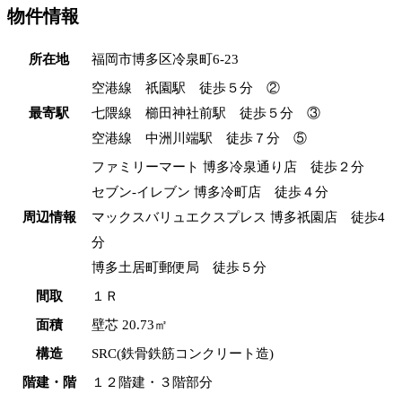
物件情報
所在地
福岡市博多区冷泉町6-23
空港線 祇園駅 徒歩５分 ②
最寄駅
七隈線 櫛田神社前駅 徒歩５分 ③
空港線 中洲川端駅 徒歩７分 ⑤
ファミリーマート 博多冷泉通り店 徒歩２分
セブン-イレブン 博多冷町店 徒歩４分
周辺情報
マックスバリュエクスプレス 博多祇園店 徒歩4
分
博多土居町郵便局 徒歩５分
間取
１Ｒ
面積
壁芯 20.73㎡
構造
SRC(鉄骨鉄筋コンクリート造)
階建・階
１２階建・３階部分