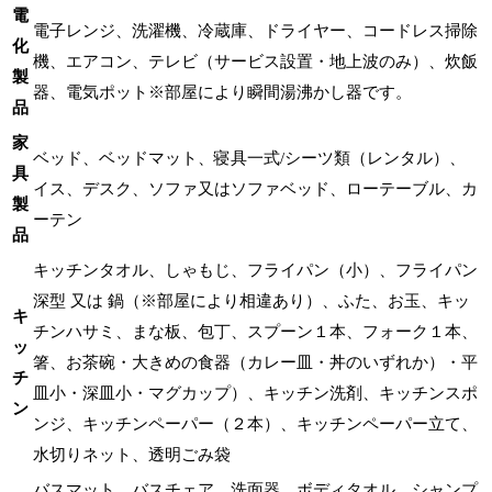
電
電子レンジ、洗濯機、冷蔵庫、ドライヤー、コードレス掃除
化
機、エアコン、テレビ（サービス設置・地上波のみ）、炊飯
製
器、電気ポット※部屋により瞬間湯沸かし器です。
品
家
ベッド、ベッドマット、寝具一式/シーツ類（レンタル）、
具
イス、デスク、ソファ又はソファベッド、ローテーブル、カ
製
ーテン
品
キッチンタオル、しゃもじ、フライパン（小）、フライパン
深型 又は 鍋（※部屋により相違あり）、ふた、お玉、キッ
キ
チンハサミ、まな板、包丁、スプーン１本、フォーク１本、
ッ
箸、お茶碗・大きめの食器（カレー皿・丼のいずれか）・平
チ
皿小・深皿小・マグカップ）、キッチン洗剤、キッチンスポ
ン
ンジ、キッチンペーパー（２本）、キッチンペーパー立て、
水切りネット、透明ごみ袋
バスマット、バスチェア、洗面器、ボディタオル、シャンプ