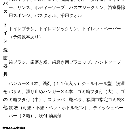
バ
ー、リンス、ボディーソープ、バスマジックリン、浴室掃除
ス
用スポンジ、バスタオル、浴用タオル
ト
トイレブラシ、トイレマジックリン、トイレットペーパー
イ
（予備数本あり）
レ
洗
面
歯ブラシ、歯磨き粉、歯磨き用プラコップ、ハンドソープ
器
具
ハンガー✕４本、洗剤（１１個入り）ジェルボール型、洗濯
そ
バサミ、滑り止めハンガー✕４本、ゴミ箱フタ付（大）、ゴ
の
ミ箱フタ付（中）、スリッパ、靴ベラ、福岡市指定ゴミ袋✕
他
数 枚（可燃・不燃・ペットボトル/ビン）、ティッシュペー
パー（２箱）、吹付 消臭剤