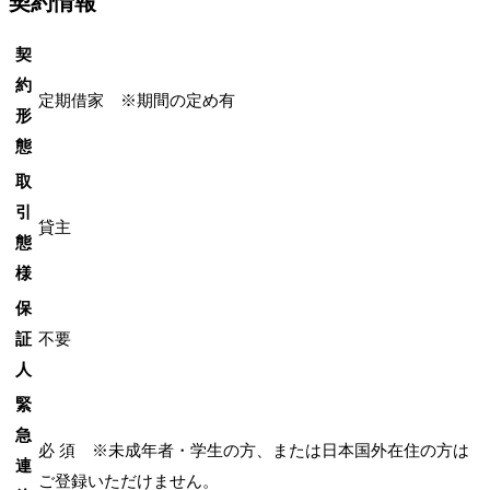
契約情報
契
約
定期借家 ※期間の定め有
形
態
取
引
貸主
態
様
保
証
不要
人
緊
急
必 須 ※未成年者・学生の方、または日本国外在住の方は
連
ご登録いただけません。