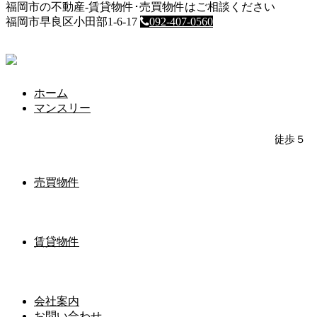
福岡市の不動産-賃貸物件･売買物件はご相談ください
HOME
福岡市早良区小田部1-6-17
092-407-0560
マンスリー
エステートモア祇園
エステートモア祇園
ホーム
マンスリー
2024年11月23日
空港線 祇園駅 徒歩５分 / 七隈線 櫛田神社前駅 徒歩５
分 ダブルアクセス
＞物件動画はこちらをクリック＜
売買物件
間取り図
賃貸物件
室内写真
室内写真
会社案内
お問い合わせ