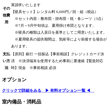
算請求いたします
その
【寝具セット】レンタル料 6,600円／回・組（税込）
他費
※セット内容：敷布団・掛布団・枕・各シーツ（3点）
用
※7月～9月中旬頃は、夏用掛け布団となります。
※寝具の種類は入居日を基準としてご用意いたします。
※夏用寝具の提供期間は、気候等により前後する場合が
あります。
支払
【原則】銀行 一括振込【事前相談】クレジットカード決
い方
済 ※決済端末を使用するため事前に要連絡【緊急対応
法
時】現金 ※事前相談 必須
オプション
クリックで詳細をみる ▶ 有料オプション一覧 ◀
室内備品・消耗品