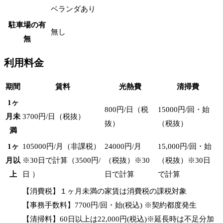
ベランダあり
駐車場の有
無し
無
利用料金
期間
賃料
光熱費
清掃費
1ヶ
800円/日（税
15000円/回・始
月未
3700円/日（税抜）
抜）
（税抜）
満
1ヶ
105000円/月（非課税）
24000円/月
15,000円/回・始
月以
※30日で計算（3500円/
（税抜）※30
（税抜）※30日
上
日 ）
日で計算
で計算
【消費税】１ヶ月未満の家賃は消費税の課税対象
【事務手数料】7700円/回・始(税込) ※契約都度発生
【清掃料】60日以上は22,000円(税込)※延長時は不足分加