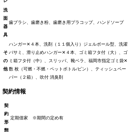
レ
洗
面
歯ブラシ、歯磨き粉、歯磨き用プラコップ、ハンドソープ
器
具
ハンガー✕４本、洗剤（１１個入り）ジェルボール型、洗濯
そ
バサミ、滑り止めハンガー✕４本、ゴミ箱フタ付（大）、ゴ
の
ミ箱フタ付（中）、スリッパ、靴ベラ、福岡市指定ゴミ袋✕
他
数 枚（可燃・不燃・ペットボトル/ビン）、ティッシュペー
パー（２箱）、吹付 消臭剤
契約情報
契
約
定期借家 ※期間の定め有
形
態