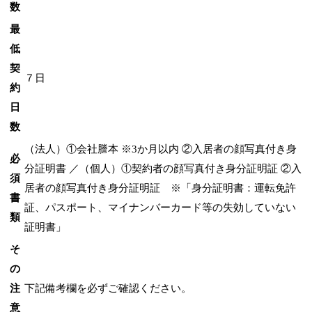
数
最
低
契
７日
約
日
数
（法人）①会社謄本 ※3か月以内 ②入居者の顔写真付き身
必
分証明書 ／（個人）①契約者の顔写真付き身分証明証 ②入
須
居者の顔写真付き身分証明証 ※「身分証明書：運転免許
書
証、パスポート、マイナンバーカード等の失効していない
類
証明書」
そ
の
注
下記備考欄を必ずご確認ください。
意