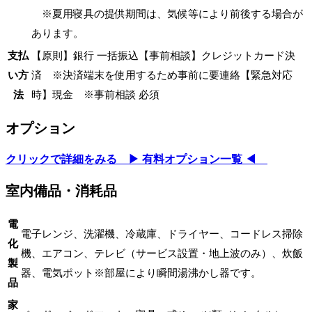
※夏用寝具の提供期間は、気候等により前後する場合が
あります。
支払
【原則】銀行 一括振込【事前相談】クレジットカード決
い方
済 ※決済端末を使用するため事前に要連絡【緊急対応
法
時】現金 ※事前相談 必須
オプション
クリックで詳細をみる ▶ 有料オプション一覧 ◀
室内備品・消耗品
電
電子レンジ、洗濯機、冷蔵庫、ドライヤー、コードレス掃除
化
機、エアコン、テレビ（サービス設置・地上波のみ）、炊飯
製
器、電気ポット※部屋により瞬間湯沸かし器です。
品
家