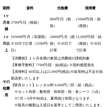
期間
賃料
光熱費
清掃費
1ヶ
800円/日（税
15000円/回・始
月未
3700円/日（税抜）
抜）
（税抜）
満
1ヶ
105000円/月（非課税）
24000円/月（税
15,000円/回・始
月以
※30日で計算（3500円/
抜）※30日で
（税抜）※30日
上
日）
計算
で計算
【消費税】１ヶ月未満の家賃は消費税の課税対象
【事務手数料】7700円/回・始(税込) ※契約都度発生
【清掃料】60日以上は22,000円(税込)※延長時は不足分加
算請求いたします
その
【寝具セット】レンタル料 6,600円／回・組（税込）
他費
※セット内容：敷布団・掛布団・枕・各シーツ（3点）
用
※7月～9月中旬頃は、夏用掛け布団となります。
※寝具の種類は入居日を基準としてご用意いたします。