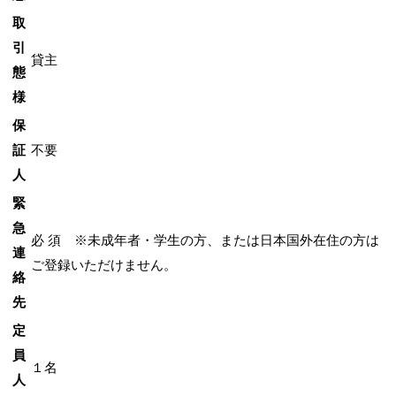
取
引
貸主
態
様
保
証
不要
人
緊
急
必 須 ※未成年者・学生の方、または日本国外在住の方は
連
ご登録いただけません。
絡
先
定
員
１名
人