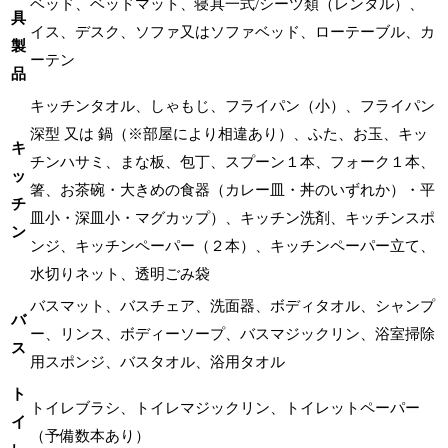
ベッド、ベッドマット、寝具一式/シーツ類（レンタル）、
具
イス、デスク、ソファ又はソファベッド、ローテーブル、カ
製
ーテン
品
キッチンタオル、しゃもじ、フライパン（小）、フライパン
深型 又は 鍋（※部屋により相違あり）、ふた、お玉、キッ
キ
チンハサミ、まな板、包丁、スプーン１本、フォーク１本、
ッ
箸、お茶碗・大きめの食器（カレー皿・丼のいずれか）・平
チ
皿小・深皿小・マグカップ）、キッチン洗剤、キッチンスポ
ン
ンジ、キッチンペーパー（２本）、キッチンペーパー立て、
水切りネット、透明ごみ袋
バスマット、バスチェア、洗面器、ボディタオル、シャンプ
バ
ー、リンス、ボディーソープ、バスマジックリン、浴室掃除
ス
用スポンジ、バスタオル、浴用タオル
ト
トイレブラシ、トイレマジックリン、トイレットペーパー
イ
（予備数本あり）