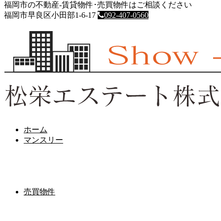
福岡市の不動産-賃貸物件･売買物件はご相談ください
HOME
福岡市早良区小田部1-6-17
092-407-0560
マンスリー
エステートモア大名
エステートモア大名
2024年9月5日
＞物件動画はこちらをクリック＜
地下鉄空港線「赤坂駅」徒歩９分
西鉄天神大牟田線・大宰府線「西鉄福岡（天神）駅」徒歩１０
ホーム
分
マンスリー
地下鉄空港線「天神駅」徒歩１４分
間取り図
売買物件
室内