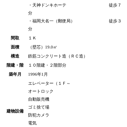
・天神ドンキホーテ 徒歩７
分
・福岡大名一（郵便局） 徒歩３
分
間取
１Ｋ
面積
（壁芯）19.0㎡
構造
鉄筋コンクリート造（ＲＣ造）
階建・階
１０階建・２階部分
築年月
1996年1月
エレベーター（１Ｆ～
オートロック
自動販売機
ゴミ捨て場
建物設備
防犯カメラ
電気