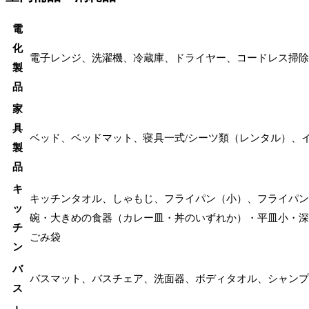
電
化
電子レンジ、洗濯機、冷蔵庫、ドライヤー、コードレス掃除
製
品
家
具
ベッド、ベッドマット、寝具一式/シーツ類（レンタル）、
製
品
キ
キッチンタオル、しゃもじ、フライパン（小）、フライパン
ッ
碗・大きめの食器（カレー皿・丼のいずれか）・平皿小・深
チ
ごみ袋
ン
バ
バスマット、バスチェア、洗面器、ボディタオル、シャンプ
ス