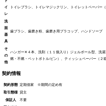
ト
イ
トイレブラシ、トイレマジックリン、トイレットペーパー（
レ
洗
面
歯ブラシ、歯磨き粉、歯磨き用プラコップ、ハンドソープ
器
具
そ
ハンガー✕４本、洗剤（１１個入り）ジェルボール型、洗濯
の
燃・不燃・ペットボトル/ビン）、ティッシュペーパー（２箱
他
契約情報
契約形態
定期借家 ※期間の定め有
取引態様
貸主
保証人
不要