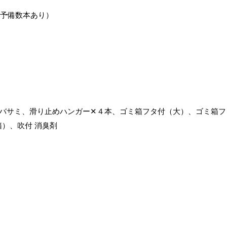
予備数本あり）
バサミ、滑り止めハンガー✕４本、ゴミ箱フタ付（大）、ゴミ箱フ
）、吹付 消臭剤