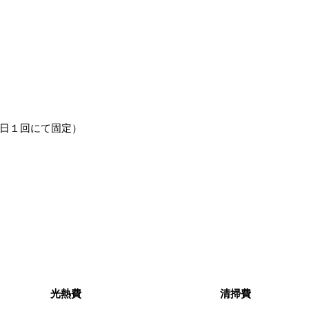
１日１回にて固定）
光熱費
清掃費