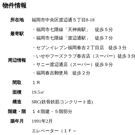
物件情報
所在地
福岡市中央区渡辺通５丁目8-18
・福岡市七隈線「天神南駅」 徒歩５分
最寄駅
・福岡市七隈線「渡辺通駅」 徒歩７分
・セブンイレブン福岡春吉２丁目店 徒歩３分
・いせやフーズクラブ春吉店（スーパー）徒歩３
周辺情報
・サニー渡辺通店（スーパー）徒歩９分
・福岡春吉郵便局 徒歩２分
間取
１Ｒ
面積
19.5㎡
構造
SRC(鉄骨鉄筋コンクリート造)
階建・階
１４階建・５階部分
築年月
1991年2月
エレベーター（１Ｆ～