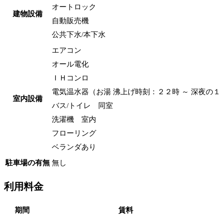
オートロック
建物設備
自動販売機
公共下水/本下水
エアコン
オール電化
ＩＨコンロ
電気温水器（お湯 沸上げ時刻：２２時 ～ 深夜の
室内設備
バス/トイレ 同室
洗濯機 室内
フローリング
ベランダあり
駐車場の有無
無し
利用料金
期間
賃料