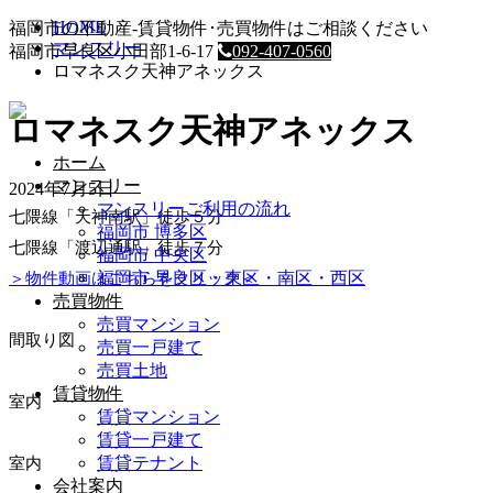
HOME
福岡市の不動産-賃貸物件･売買物件はご相談ください
マンスリー
福岡市早良区小田部1-6-17
092-407-0560
ロマネスク天神アネックス
ロマネスク天神アネックス
ホーム
マンスリー
2024年7月5日
マンスリーご利用の流れ
七隈線「天神南駅」徒歩５分
福岡市 博多区
七隈線「渡辺通駅」徒歩７分
福岡市 中央区
福岡市 早良区・東区・南区・西区
＞物件動画はこちらをクリック＜
売買物件
売買マンション
間取り図
売買一戸建て
売買土地
賃貸物件
室内
賃貸マンション
賃貸一戸建て
賃貸テナント
室内
会社案内