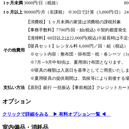
1ヶ月未満
3000円/日（税抜）
8
1ヶ月以上
90000円/月（非課税） ※30日で計算（3,000円/日）
2
【消費税】１ヶ月未満の家賃は消費税の課税対象
【事務手数料】7700円/回・始(税込) ※契約都度発生
【清掃料】60日以上は22,000円(税込)※延長時は
【寝具セット】レンタル料 6,600円／回・組（税込）
その他費用
※セット内容：敷布団・掛布団・枕・各シーツ（3
※7月～9月中旬頃は、夏用掛け布団となります。
※寝具の種類は入居日を基準としてご用意いたし
※夏用寝具の提供期間は、気候等により前後する場
支払い方法
【原則】銀行 一括振込【事前相談】クレジットカー
オプション
クリックで詳細をみる ▶ 有料オプション一覧 ◀
室内備品・消耗品